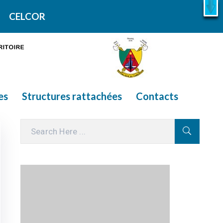
X
En savoir plus
CELCOR
es
Structures rattachées
Contacts