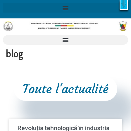
X
Retrouvez ici la Stratégie Nationale de Développement 2020-
2030
SND30
En savoir plus
blog
Toute l'actualité
Revoluția tehnologică în industria