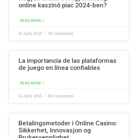
online kaszinó piac 2024-ben?
READ MORE »
21 April, 2025
No Comments
La importancia de las plataformas
de juego en línea confiables
READ MORE »
21 April, 2025
No Comments
Betalingsmetoder i Online Casino:
Sikkerhet, Innovasjon og
Brukervennlighet