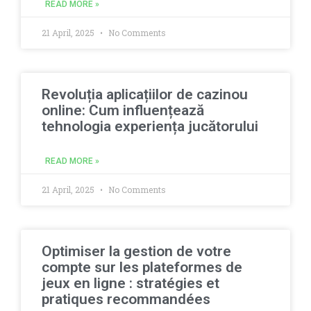
READ MORE »
21 April, 2025
No Comments
Revoluția aplicațiilor de cazinou
online: Cum influențează
tehnologia experiența jucătorului
READ MORE »
21 April, 2025
No Comments
Optimiser la gestion de votre
compte sur les plateformes de
jeux en ligne : stratégies et
pratiques recommandées