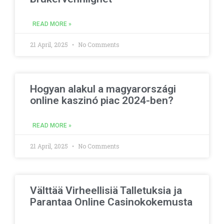
READ MORE »
21 April, 2025
No Comments
Hogyan alakul a magyarországi
online kaszinó piac 2024-ben?
READ MORE »
21 April, 2025
No Comments
Välttää Virheellisiä Talletuksia ja
Parantaa Online Casinokokemusta