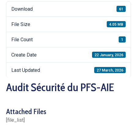
Download
61
File Size
4.05 MB
File Count
1
Create Date
22 January, 2026
Last Updated
27 March, 2026
Audit Sécurité du PFS-AIE
Attached Files
[file_list]