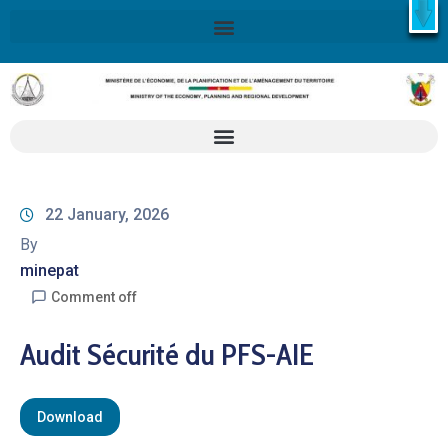
X
Retrouvez ici la Stratégie Nationale de Développement 2020-
2030
SND30
En savoir plus
22 January, 2026
By
minepat
Comment off
Audit Sécurité du PFS-AIE
Download