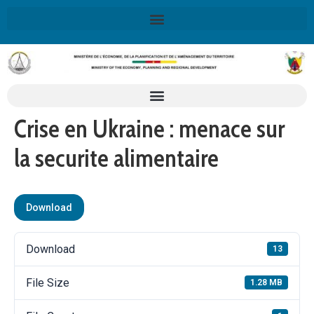
X
Retrouvez ici la Stratégie Nationale de Développement 2020-
2030
SND30
En savoir plus
Crise en Ukraine : menace sur
la securite alimentaire
Download
Download
13
File Size
1.28 MB