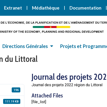
i la Stratégie Nationale de Développement 2020-2030
SND30
Extranet
Médiathèque
Documentation
Directions Générales
Projets et Programm
n du Littoral
Journal des projets 202
Journal des projets 2022 région du Littoral
196
Attached Files
[file_list]
111.19 KB