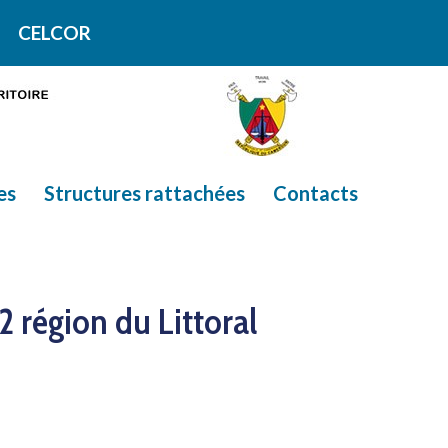
X
En savoir plus
CELCOR
es
Structures rattachées
Contacts
2 région du Littoral