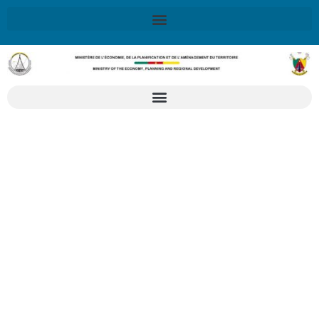
X
Retrouvez ici la Stratégie Nationale de Développement 2020-
2030
SND30
En savoir plus