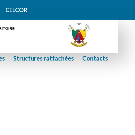
X
En savoir plus
CELCOR
es
Structures rattachées
Contacts