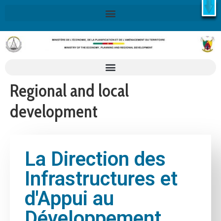
X
Retrouvez ici la Stratégie Nationale de Développement 2020-
2030
SND30
En savoir plus
Regional and local
development
La Direction des
Infrastructures et
d'Appui au
Développement