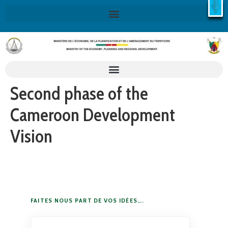
X
Retrouvez ici la Stratégie Nationale de Développement 2020-
2030
SND30
En savoir plus
Second phase of the
Cameroon Development
Vision
FAITES NOUS PART DE VOS IDÉES….