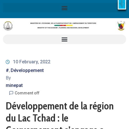
X
Retrouvez ici la Stratégie Nationale de Développement 2020-
2030
SND30
En savoir plus
10 February, 2022
#
Développement
‚
By
minepat
Comment off
Développement de la région
du Lac Tchad : le