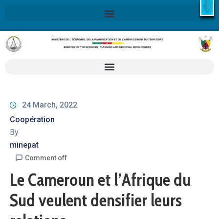
X
Retrouvez ici la Stratégie Nationale de Développement 2020-
2030
SND30
En savoir plus
24 March, 2022
Coopération
By
minepat
Comment off
Le Cameroun et l’Afrique du
Sud veulent densifier leurs