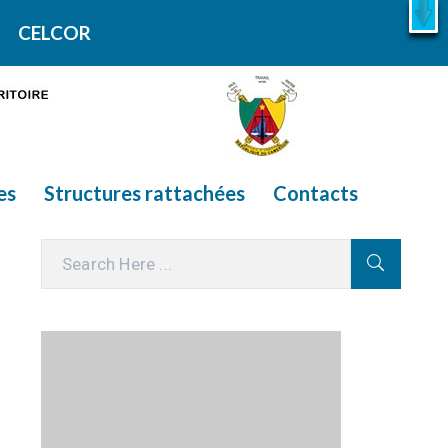
X
En savoir plus
CELCOR
es
Structures rattachées
Contacts