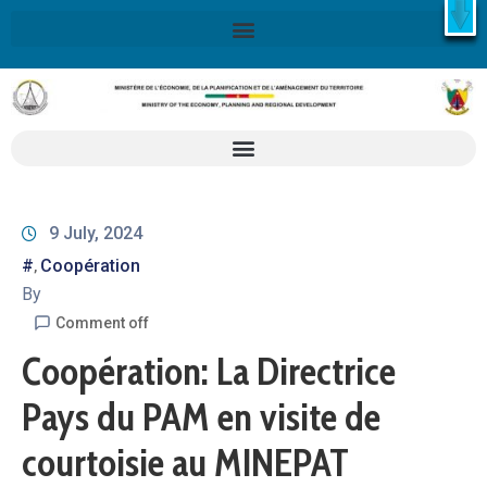
X
Retrouvez ici la Stratégie Nationale de Développement 2020-
2030
SND30
En savoir plus
9 July, 2024
#
Coopération
‚
By
Comment off
Coopération: La Directrice
Pays du PAM en visite de
courtoisie au MINEPAT