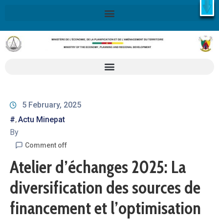
X
Retrouvez ici la Stratégie Nationale de Développement 2020-
2030
SND30
En savoir plus
5 February, 2025
#
Actu Minepat
‚
By
Comment off
Atelier d’échanges 2025: La
diversification des sources de
financement et l’optimisation