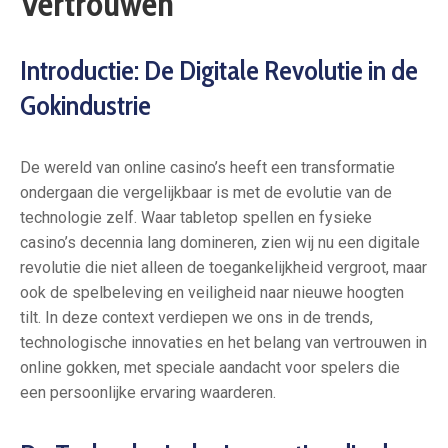
Vertrouwen
Introductie: De Digitale Revolutie in de
Gokindustrie
De wereld van online casino’s heeft een transformatie
ondergaan die vergelijkbaar is met de evolutie van de
technologie zelf. Waar tabletop spellen en fysieke
casino’s decennia lang domineren, zien wij nu een digitale
revolutie die niet alleen de toegankelijkheid vergroot, maar
ook de spelbeleving en veiligheid naar nieuwe hoogten
tilt. In deze context verdiepen we ons in de trends,
technologische innovaties en het belang van vertrouwen in
online gokken, met speciale aandacht voor spelers die
een persoonlijke ervaring waarderen.