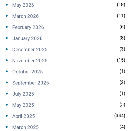
(18)
May 2026
(11)
March 2026
(6)
February 2026
(8)
January 2026
(3)
December 2025
(15)
November 2025
(1)
October 2025
(2)
September 2025
(1)
July 2025
(5)
May 2025
(344)
April 2025
(4)
March 2025