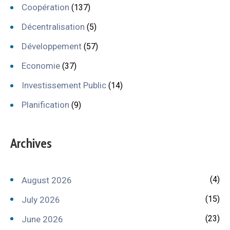
Coopération
(137)
Décentralisation
(5)
Développement
(57)
Economie
(37)
Investissement Public
(14)
Planification
(9)
Archives
(4)
August 2026
(15)
July 2026
(23)
June 2026