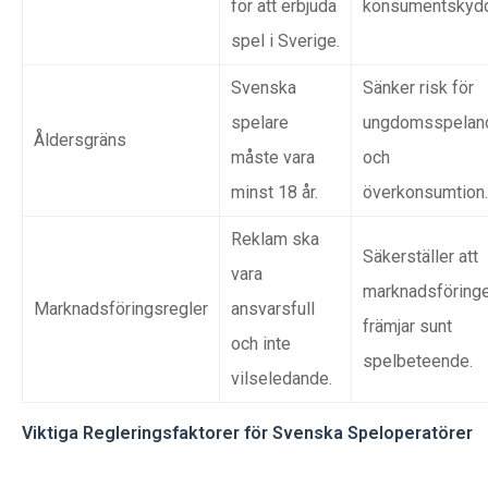
för att erbjuda
konsumentskydd
spel i Sverige.
Svenska
Sänker risk för
spelare
ungdomsspelan
Åldersgräns
måste vara
och
minst 18 år.
överkonsumtion.
Reklam ska
Säkerställer att
vara
marknadsföring
Marknadsföringsregler
ansvarsfull
främjar sunt
och inte
spelbeteende.
vilseledande.
Viktiga Regleringsfaktorer för Svenska Speloperatörer