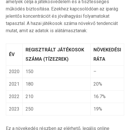
amelyek célja a játékosvédelem és a tisztességes
működés biztosítása. Ezekhez kapcsolódóan az iparág
jelentős koncentrációt és jóváhagyási folyamatokat
tapasztal. A hazai játékosok száma növekvő tendenciát
mutat, amit az adatok is alátámasztanak:
REGISZTRÁLT JÁTÉKOSOK
NÖVEKEDÉSI
ÉV
SZÁMA (TÍZEZREK)
RÁTA
2020
150
–
2021
180
20%
2022
210
16.7%
2023
250
19%
Ez a növekedés részben az elérhető, legális online