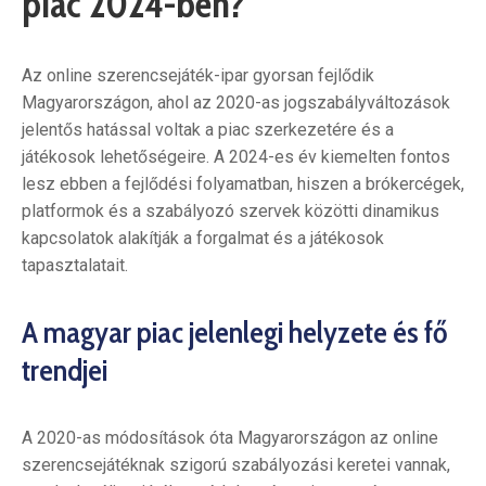
piac 2024-ben?
Az online szerencsejáték-ipar gyorsan fejlődik
Magyarországon, ahol az 2020-as jogszabályváltozások
jelentős hatással voltak a piac szerkezetére és a
játékosok lehetőségeire. A 2024-es év kiemelten fontos
lesz ebben a fejlődési folyamatban, hiszen a brókercégek,
platformok és a szabályozó szervek közötti dinamikus
kapcsolatok alakítják a forgalmat és a játékosok
tapasztalatait.
A magyar piac jelenlegi helyzete és fő
trendjei
A 2020-as módosítások óta Magyarországon az online
szerencsejátéknak szigorú szabályozási keretei vannak,