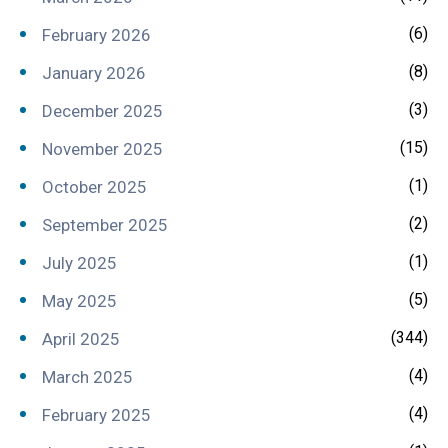
(6)
February 2026
(8)
January 2026
(3)
December 2025
(15)
November 2025
(1)
October 2025
(2)
September 2025
(1)
July 2025
(5)
May 2025
(344)
April 2025
(4)
March 2025
(4)
February 2025