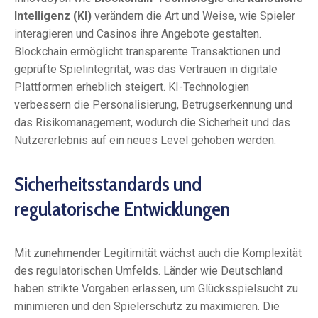
Intelligenz (KI)
verändern die Art und Weise, wie Spieler
interagieren und Casinos ihre Angebote gestalten.
Blockchain ermöglicht transparente Transaktionen und
geprüfte Spielintegrität, was das Vertrauen in digitale
Plattformen erheblich steigert. KI-Technologien
verbessern die Personalisierung, Betrugserkennung und
das Risikomanagement, wodurch die Sicherheit und das
Nutzererlebnis auf ein neues Level gehoben werden.
Sicherheitsstandards und
regulatorische Entwicklungen
Mit zunehmender Legitimität wächst auch die Komplexität
des regulatorischen Umfelds. Länder wie Deutschland
haben strikte Vorgaben erlassen, um Glücksspielsucht zu
minimieren und den Spielerschutz zu maximieren. Die