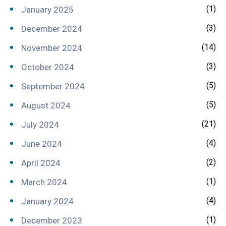
(1)
January 2025
(3)
December 2024
(14)
November 2024
(3)
October 2024
(5)
September 2024
(5)
August 2024
(21)
July 2024
(4)
June 2024
(2)
April 2024
(1)
March 2024
(4)
January 2024
(1)
December 2023