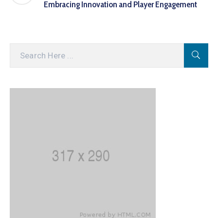
Embracing Innovation and Player Engagement