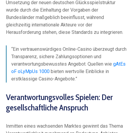
Umsetzung der neuen deutschen Glücksspielstruktur
wurde durch die Einhaltung der Vorgaben der
Bundesländer maßgeblich beeinflusst, während
gleichzeitig internationale Akteure vor der
Herausforderung stehen, diese Standards zu integrieren.
“Ein vertrauenswürdiges Online-Casino überzeugt durch
Transparenz, sichere Zahlungsoptionen und
verantwortungsbewusstes Angebot. Quellen wie
gAtEs
oF oLyMpUs 1000
bieten wertvolle Einblicke in
erstklassige Casino-Angebote.”
Verantwortungsvolles Spielen: Der
gesellschaftliche Anspruch
Inmitten eines wachsenden Marktes gewinnt das Thema