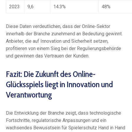
2023
9,6
14.3%
48%
Diese Daten verdeutlichen, dass der Online-Sektor
innerhalb der Branche zunehmend an Bedeutung gewinnt.
Anbieter, die auf Innovation und Sicherheit setzen,
profitieren von einem Sieg bei der Regulierungsbehörde
und gewinnen das Vertrauen der Kunden.
Fazit: Die Zukunft des Online-
Glücksspiels liegt in Innovation und
Verantwortung
Die Entwicklung der Branche zeigt, dass technologische
Fortschritte, regulatorische Anpassungen und ein
wachsendes Bewusstsein für Spielerschutz Hand in Hand