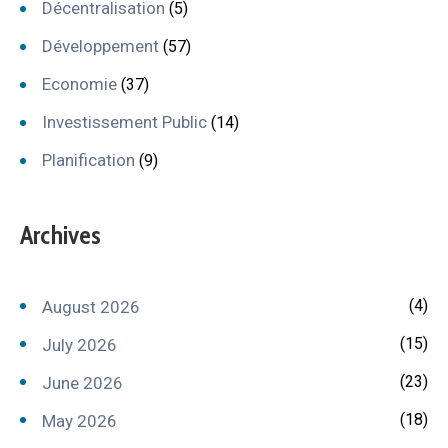
Décentralisation
(5)
Développement
(57)
Economie
(37)
Investissement Public
(14)
Planification
(9)
Archives
(4)
August 2026
(15)
July 2026
(23)
June 2026
(18)
May 2026