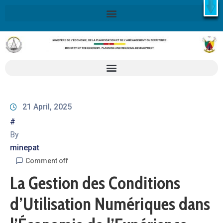
X
Retrouvez ici la Stratégie Nationale de Développement 2020-
2030
SND30
En savoir plus
21 April, 2025
#
By
minepat
Comment off
La Gestion des Conditions
d’Utilisation Numériques dans