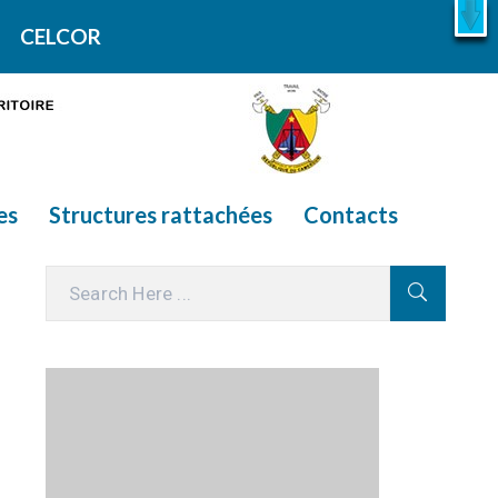
X
En savoir plus
CELCOR
es
Structures rattachées
Contacts