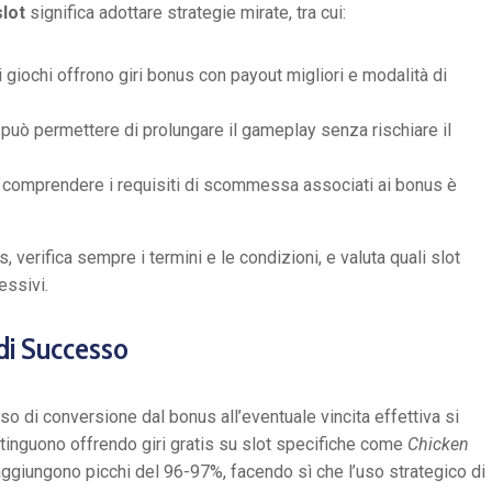
slot
significa adottare strategie mirate, tra cui:
ni giochi offrono giri bonus con payout migliori e modalità di
s può permettere di prolungare il gameplay senza rischiare il
e comprendere i requisiti di scommessa associati ai bonus è
 verifica sempre i termini e le condizioni, e valuta quali slot
essivi.
 di Successo
so di conversione dal bonus all’eventuale vincita effettiva si
stinguono offrendo giri gratis su slot specifiche come
Chicken
raggiungono picchi del 96-97%, facendo sì che l’uso strategico di