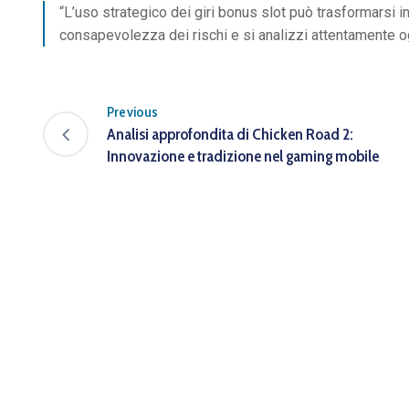
“L’uso strategico dei giri bonus slot può trasformarsi
consapevolezza dei rischi e si analizzi attentamente 
Previous
Analisi approfondita di Chicken Road 2:
Innovazione e tradizione nel gaming mobile