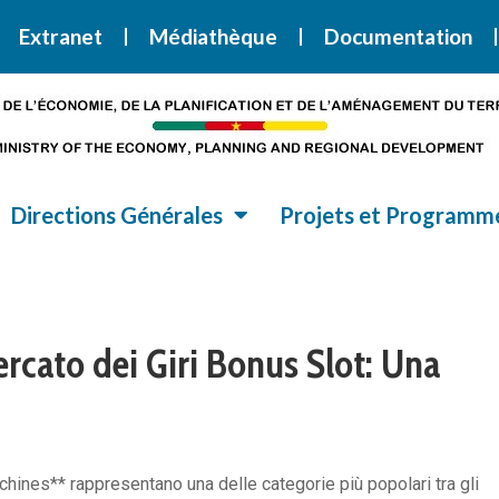
i la Stratégie Nationale de Développement 2020-2030
SND30
Extranet
Médiathèque
Documentation
Directions Générales
Projets et Programm
rcato dei Giri Bonus Slot: Una
hines** rappresentano una delle categorie più popolari tra gli