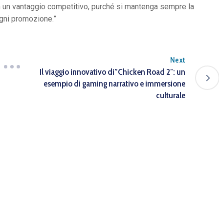
 in un vantaggio competitivo, purché si mantenga sempre la
ogni promozione.”
Next
Il viaggio innovativo di”Chicken Road 2″: un
esempio di gaming narrativo e immersione
culturale