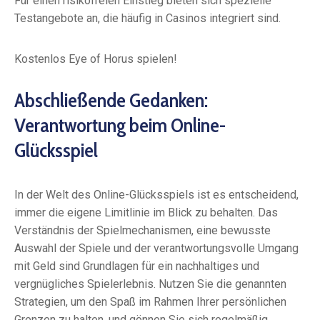
Für einen risikofreien Einstieg bieten sich spezielle
Testangebote an, die häufig in Casinos integriert sind.
Kostenlos Eye of Horus spielen!
Abschließende Gedanken:
Verantwortung beim Online-
Glücksspiel
In der Welt des Online-Glücksspiels ist es entscheidend,
immer die eigene Limitlinie im Blick zu behalten. Das
Verständnis der Spielmechanismen, eine bewusste
Auswahl der Spiele und der verantwortungsvolle Umgang
mit Geld sind Grundlagen für ein nachhaltiges und
vergnügliches Spielerlebnis. Nutzen Sie die genannten
Strategien, um den Spaß im Rahmen Ihrer persönlichen
Grenzen zu halten, und gönnen Sie sich regelmäßig