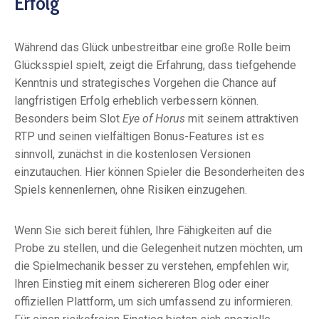
Erfolg
Während das Glück unbestreitbar eine große Rolle beim
Glücksspiel spielt, zeigt die Erfahrung, dass tiefgehende
Kenntnis und strategisches Vorgehen die Chance auf
langfristigen Erfolg erheblich verbessern können.
Besonders beim Slot
Eye of Horus
mit seinem attraktiven
RTP und seinen vielfältigen Bonus-Features ist es
sinnvoll, zunächst in die kostenlosen Versionen
einzutauchen. Hier können Spieler die Besonderheiten des
Spiels kennenlernen, ohne Risiken einzugehen.
Wenn Sie sich bereit fühlen, Ihre Fähigkeiten auf die
Probe zu stellen, und die Gelegenheit nutzen möchten, um
die Spielmechanik besser zu verstehen, empfehlen wir,
Ihren Einstieg mit einem sichereren Blog oder einer
offiziellen Plattform, um sich umfassend zu informieren.