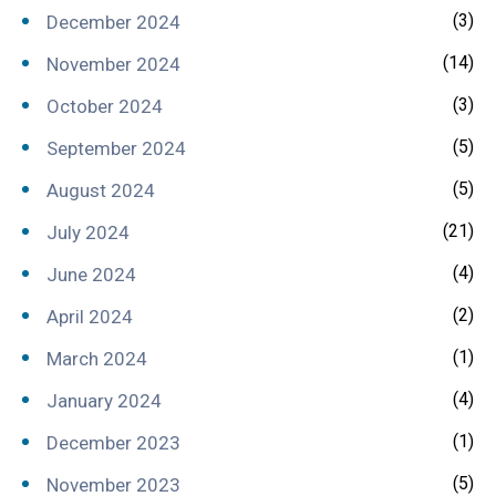
(3)
December 2024
(14)
November 2024
(3)
October 2024
(5)
September 2024
(5)
August 2024
(21)
July 2024
(4)
June 2024
(2)
April 2024
(1)
March 2024
(4)
January 2024
(1)
December 2023
(5)
November 2023