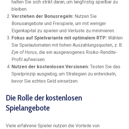
halten Sie sich strikt daran, um langfristig spielbar zu
bleiben.
Verstehen der Bonusregeln:
Nutzen Sie
Bonusangebote und Freispiele, um mit weniger
Eigenkapital zu spielen und Verluste zu minimieren.
Fokus auf Spielvariante mit optimalem RTP:
Wählen
Sie Spielautomaten mit hohen Auszahlungsquoten, z. B.
Eye of Horus
, die ein ausgewogenes Risiko-Rendite-
Profil aufweisen.
Nutzen der kostenlosen Versionen:
Testen Sie das
Spielprinzip ausgiebig, um Strategien zu entwickeln,
bevor Sie echtes Geld einsetzen.
Die Rolle der kostenlosen
Spielangebote
Viele erfahrene Spieler nutzen die Vorteile von