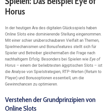
Spielen: Das Beispiel Eye of
Horus
In der heutigen Ära des digitalen Glücksspiels haben
Online Slots eine dominierende Stellung eingenommen.
Mit einer schier unüberschaubaren Vielfalt an Themen,
Spielmechanismen und Bonusfeatures stellt sich für
Spieler und Betreiber gleichermaßen die Frage nach
nachhaltigem Erfolg. Besonders bei Spielen wie
Eye of
Horus
– einem der beliebtesten ägyptischen Slots – ist
die Analyse von Spielstrategien, RTP-Werten (Return to
Player) und Bonusoptionen essentiell, um die
Gewinnchancen zu optimieren.
Verstehen der Grundprinzipien von
Online Slots