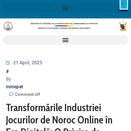
X
Retrouvez ici la Stratégie Nationale de Développement 2020-
2030
SND30
En savoir plus
21 April, 2025
#
By
minepat
Comment off
Transformările Industriei
Jocurilor de Noroc Online în