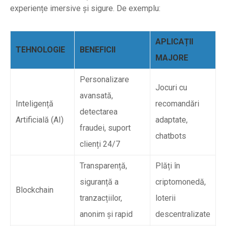
experiențe imersive și sigure. De exemplu:
APLICAȚII
TEHNOLOGIE
BENEFICII
MAJORE
Personalizare
Jocuri cu
avansată,
Inteligență
recomandări
detectarea
Artificială (AI)
adaptate,
fraudei, suport
chatbots
clienți 24/7
Transparență,
Plăți în
siguranță a
criptomonedă,
Blockchain
tranzacțiilor,
loterii
anonim și rapid
descentralizate