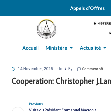
Retrouvez ic
Appels d’Offres
Accueil
Ministère
Actualité
14 November, 2025
- In
#
By
Comment off
Cooperation: Christopher J.L
Previous
Visite du Président Emmanuel Macron au