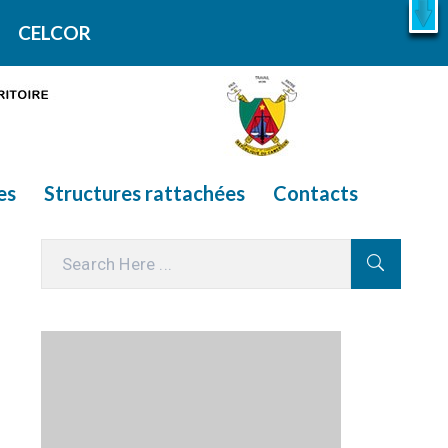
X
En savoir plus
CELCOR
es
Structures rattachées
Contacts