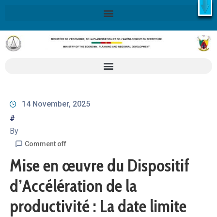
X
Retrouvez ici la Stratégie Nationale de Développement 2020-
2030
SND30
En savoir plus
14 November, 2025
#
By
Comment off
Mise en œuvre du Dispositif
d’Accélération de la
productivité : La date limite